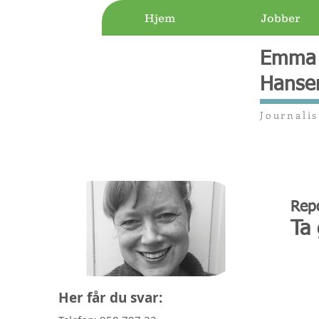
Hjem
Jobber
Emma 
Hanse
Journali
Repo
Ta 
Her får du svar: