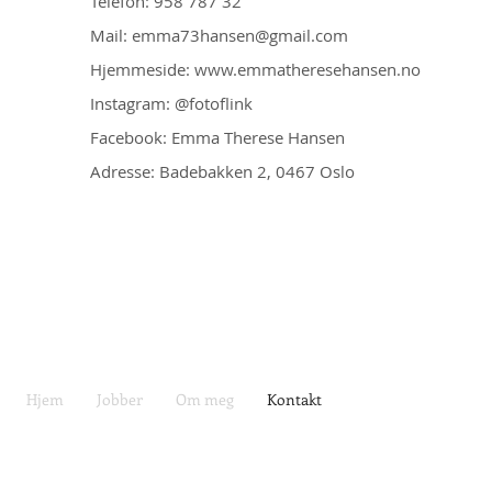
Telefon: 958 787 32
Mail:
emma73hansen@gmail.com
Hjemmeside:
www.emmatheresehansen.no
Instagram: @fotoflink
Facebook: Emma Therese Hansen
Adresse: Badebakken 2, 0467 Oslo
Hjem
Jobber
Om meg
Kontakt